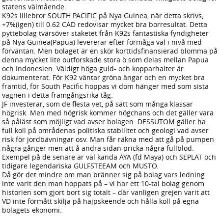
statens välmående.
K92s lillebror SOUTH PACIFIC på Nya Guinea, när detta skrivs,
+7%(igen) till 0.62 CAD redovisar mycket bra borresultat. Detta
pyttebolag tvärsöver staketet från K92s fantastiska fyndigheter
på Nya Guinea(Papua) levererar efter förmåga väl i nivå med
förväntan. Men bolaget är en skör korttidsfinansierad blomma på
denna mycket lite outforskade stora ö som delas mellan Papua
och Indonesien. Väldigt höga guld- och kopparhalter är
dokumenterat. För K92 väntar gröna ängar och en mycket bra
framtid, för South Pacific hoppas vi dom hänger med som sista
vagnen i detta framgångsrika tåg.
JF investerar, som de flesta vet, på sätt som många klassar
högrisk. Men med högrisk kommer högchans och det gäller vara
så påläst som möjligt vad avser bolagen. DESSUTOM gäller ha
full koll på områdenas politiska stabilitet och geologi vad avser
risk för jordbävningar osv. Man får räkna med att gå på pumpen
några gånger men att å andra sidan pricka några fullblod.
Exempel på de senare är väl kända AYA (fd Maya) och SEPLAT och
tidigare legendariska GULFSTEEAM och MUSTO.
Då gör det mindre om man bränner sig på bolag vars ledning
inte varit den man hoppats på – vi har ett 10-tal bolag genom
historien som gjort bort sig totalt – där vanligen grejen varit att
VD inte förmått skilja på hajpskeende och hålla koll på egna
bolagets ekonomi.