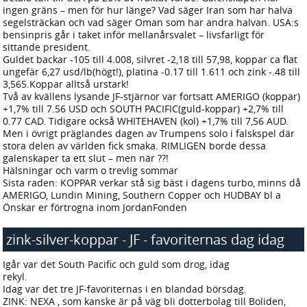
ingen gräns – men för hur länge? Vad säger Iran som har halva
segelsträckan och vad säger Oman som har andra halvan. USA:s
bensinpris går i taket inför mellanårsvalet – livsfarligt för
sittande president.
Guldet backar -105 till 4.008, silvret -2,18 till 57,98, koppar ca flat
ungefär 6,27 usd/lb(högt!), platina -0.17 till 1.611 och zink -.48 till
3,565.Koppar alltså urstark!
Två av kvällens lysande JF-stjärnor var fortsatt AMERIGO (koppar)
+1,7% till 7.56 USD och SOUTH PACIFIC(guld-koppar) +2,7% till
0.77 CAD. Tidigare också WHITEHAVEN (kol) +1,7% till 7,56 AUD.
Men i övrigt präglandes dagen av Trumpens solo i falskspel där
stora delen av världen fick smaka. RIMLIGEN borde dessa
galenskaper ta ett slut – men när ??!
Hälsningar och varm o trevlig sommar
Sista raden: KOPPAR verkar stå sig bäst i dagens turbo, minns då
AMERIGO, Lundin Mining, Southern Copper och HUDBAY bl a
Önskar er förtrogna inom JordanFonden
zink-silver-koppar - JF - favoriternas dag idag
2026-07-10 21:25
Igår var det South Pacific och guld som drog, idag
rekyl.
Idag var det tre JF-favoriternas i en blandad börsdag.
ZINK: NEXA , som kanske är på väg bli dotterbolag till Boliden,