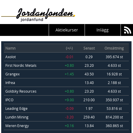
Aktiekurser
Inlägg
Namn
(+/-)
Senast
Omsättning
Axolot
-0.01
0.29
395.674 st
First Nordic Metals
+0.80
23.20
4.633 st
Grangex
+1.45
43.50
16.928 st
Infrea
13.40
2.188 st
Goldsky Resources
+0.80
23.20
4.633 st
IPCO
+9.00
210.00
350.937 st
Leading Edge
-0.09
1.97
53.816 st
Lundin Mining
-3.20
259.40
814.200 st
Meren Energy
+0.16
13.84
360.865 st