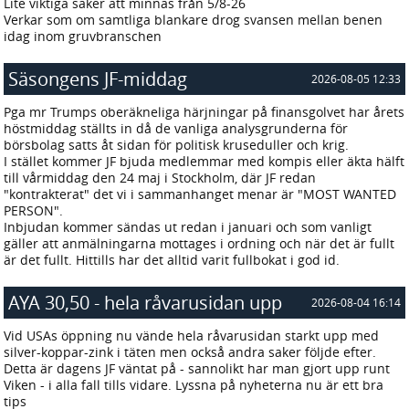
Lite viktiga saker att minnas från 5/8-26
Verkar som om samtliga blankare drog svansen mellan benen
idag inom gruvbranschen
Säsongens JF-middag
2026-08-05 12:33
Pga mr Trumps oberäkneliga härjningar på finansgolvet har årets
höstmiddag ställts in då de vanliga analysgrunderna för
börsbolag satts åt sidan för politisk kruseduller och krig.
I stället kommer JF bjuda medlemmar med kompis eller äkta hälft
till vårmiddag den 24 maj i Stockholm, där JF redan
"kontrakterat" det vi i sammanhanget menar är "MOST WANTED
PERSON".
Inbjudan kommer sändas ut redan i januari och som vanligt
gäller att anmälningarna mottages i ordning och när det är fullt
är det fullt. Hittills har det alltid varit fullbokat i god id.
AYA 30,50 - hela råvarusidan upp
2026-08-04 16:14
Vid USAs öppning nu vände hela råvarusidan starkt upp med
silver-koppar-zink i täten men också andra saker följde efter.
Detta är dagens JF väntat på - sannolikt har man gjort upp runt
Viken - i alla fall tills vidare. Lyssna på nyheterna nu är ett bra
tips