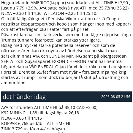
Högutdelande AMERIGO(koppar) snuddade vid ALL TIME HI 7,90 ,
just nu 7,79 +2,9%. AYA satte också nytt ATH med 35,73(nu 35,22),
NEXA +0.30 till 14,36, WHEATON +2,25 till 125.10.
Och (tillfälliga?)lugnet i Persiska Viken + att nu också Congo
restriktar kopparexport(och kobolt som hänger ihop med koppar)
och att efterfrågan ökar sätter fart på priset.
Råvarusidan har en stark vecka som med nu lägre oljepriser (pga
Trumps tunnare fotarbete) kan stärkas ytterligare.
Bolag med mycket starka potentiella reserver och som de
närmaste åren kan dra nytta av händelserna nu skall man
särskilt minnas AYA och LUNDIN MINING samt på olje/gassidan
SEPLAT och Guyanaparet EXXON-CHEVRON samt här hemma
högutdelarna VÅR ENERGI. Oljan får vi dock räkna med att sjunka
i pris till Brent ca 65/fat fram mot nyår – förutsatt inga nya krig
startas av Trump – som dock nu börjar få slut på utrustning och
ammunition.
det händer idag
2026-08-05 21:56
AYA för stunden ALL TIME HI på 35,10 CAD +3,00,
K92 MINING +1,88 till dagshögsta 26,18
NEXA +0.66 till 14.16
KOPPAR 6,765 usd/lb – ALL TIME HI
ZINK 3.729 usd/ton 4-års högsta