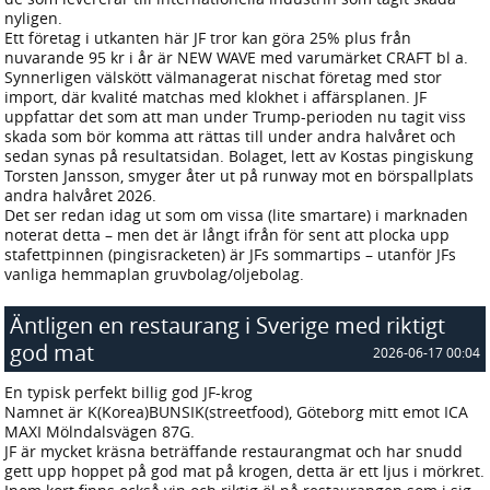
nyligen.
Ett företag i utkanten här JF tror kan göra 25% plus från
nuvarande 95 kr i år är NEW WAVE med varumärket CRAFT bl a.
Synnerligen välskött välmanagerat nischat företag med stor
import, där kvalité matchas med klokhet i affärsplanen. JF
uppfattar det som att man under Trump-perioden nu tagit viss
skada som bör komma att rättas till under andra halvåret och
sedan synas på resultatsidan. Bolaget, lett av Kostas pingiskung
Torsten Jansson, smyger åter ut på runway mot en börspallplats
andra halvåret 2026.
Det ser redan idag ut som om vissa (lite smartare) i marknaden
noterat detta – men det är långt ifrån för sent att plocka upp
stafettpinnen (pingisracketen) är JFs sommartips – utanför JFs
vanliga hemmaplan gruvbolag/oljebolag.
Äntligen en restaurang i Sverige med riktigt
god mat
2026-06-17 00:04
En typisk perfekt billig god JF-krog
Namnet är K(Korea)BUNSIK(streetfood), Göteborg mitt emot ICA
MAXI Mölndalsvägen 87G.
JF är mycket kräsna beträffande restaurangmat och har snudd
gett upp hoppet på god mat på krogen, detta är ett ljus i mörkret.