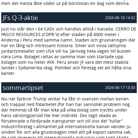
men det mesta åkte söder ut på börslistan en dag som denna.
JFs Q-3-aktie
2026-06-18 14:52
Just nu står den i 64 CADc och handlas alltså i Kanada. CERRO DE
PASCO RESOURCES (CDPR:V) efter staden på 4000 meter i
Anderna i Peru med samma namn. Staden och gruvnäringen där
har en lång och intressant historia. Silver och vissa sällsynta
jordartsmetaller som USA vill ha. Järnväg hela vägen till kusten
nära Lima. Bolaget rattas av samma man som startade upp
bolaget som nu heter AYA. Peru anser JF vara det mest stabila
landet i Sydamerika idag. Politiker och företag vet att hålla sina
kanter.
sommartipset
2026-06-17 13:50
Nu när farbror Trump verkar ha fått in svansen mellan benen
och trappat ned fotarbetet (för han har sannolikt problem nog
där hemma) så får man kika på vilka bolag som tryckts under
hans värstingperiod lite mer indirekt. Dvs tagit skada av
försämrade o fördyrade transporter och till viss del ”tullar”.
Industriföretag i allmänhet på internationella banan vänder ju
vinden för och alla gruvbolagen med allt på export samma sak,
de som levererar till internationella industrin som tagit skada