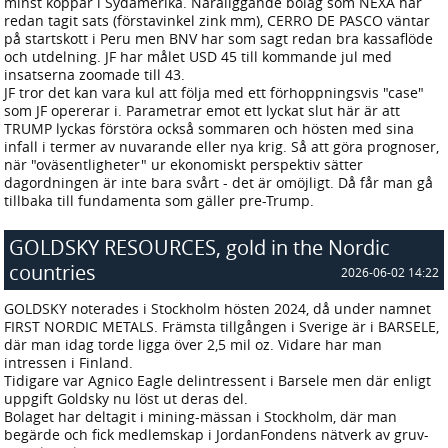
minst koppar i Sydamerika. Näraliggande bolag som NEXA har
redan tagit sats (förstavinkel zink mm), CERRO DE PASCO väntar
på startskott i Peru men BNV har som sagt redan bra kassaflöde
och utdelning. JF har målet USD 45 till kommande jul med
insatserna zoomade till 43.
JF tror det kan vara kul att följa med ett förhoppningsvis "case"
som JF opererar i. Parametrar emot ett lyckat slut här är att
TRUMP lyckas förstöra också sommaren och hösten med sina
infall i termer av nuvarande eller nya krig. Så att göra prognoser,
när "oväsentligheter" ur ekonomiskt perspektiv sätter
dagordningen är inte bara svårt - det är omöjligt. Då får man gå
tillbaka till fundamenta som gäller pre-Trump.
GOLDSKY RESOURCES, gold in the Nordic
countries
2026-06-02 14:22
GOLDSKY noterades i Stockholm hösten 2024, då under namnet
FIRST NORDIC METALS. Främsta tillgången i Sverige är i BARSELE,
där man idag torde ligga över 2,5 mil oz. Vidare har man
intressen i Finland.
Tidigare var Agnico Eagle delintressent i Barsele men där enligt
uppgift Goldsky nu löst ut deras del.
Bolaget har deltagit i mining-mässan i Stockholm, där man
begärde och fick medlemskap i JordanFondens nätverk av gruv-