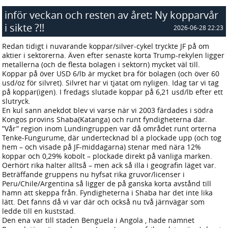
inför veckan och resten av året: Ny kopparvår
i sikte ?!!
2026-06-28 22:23
Redan tidigt i nuvarande koppar/silver-cykel tryckte JF på om
aktier i sektorerna. Även efter senaste korta Trump-rekylen ligger
metallerna (och de flesta bolagen i sektorn) mycket väl till.
Koppar på över USD 6/lb är mycket bra för bolagen (och över 60
usd/oz för silvret). Silvret har vi tjatat om nyligen. Idag tar vi tag
på koppar(igen). I fredags slutade koppar på 6,21 usd/lb efter ett
slutryck.
En kul sann anekdot blev vi varse när vi 2003 färdades i södra
Kongos provins Shaba(Katanga) och runt fyndigheterna där.
”Vår” region inom Lundingruppen var då området runt orterna
Tenke-Fungurume, där undertecknad bl a plockade upp (och tog
hem – och visade på JF-middagarna) stenar med nära 12%
koppar och 0,29% kobolt – plockade direkt på vanliga marken.
Oerhört rika halter alltså – men ack så illa i geografin läget var.
Beträffande gruppens nu hyfsat rika gruvor/licenser i
Peru/Chile/Argentina så ligger de på ganska korta avstånd till
hamn att skeppa från. Fyndigheterna i Shaba har det inte lika
lätt. Det fanns då vi var där och också nu två järnvägar som
ledde till en kuststad.
Den ena var till staden Benguela i Angola , hade namnet