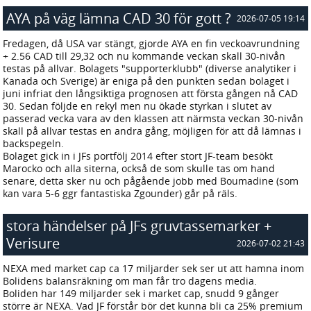
AYA på väg lämna CAD 30 för gott ?
2026-07-05 19:14
Fredagen, då USA var stängt, gjorde AYA en fin veckoavrundning
+ 2.56 CAD till 29,32 och nu kommande veckan skall 30-nivån
testas på allvar. Bolagets "supporterklubb" (diverse analytiker i
Kanada och Sverige) är eniga på den punkten sedan bolaget i
juni infriat den långsiktiga prognosen att första gången nå CAD
30. Sedan följde en rekyl men nu ökade styrkan i slutet av
passerad vecka vara av den klassen att närmsta veckan 30-nivån
skall på allvar testas en andra gång, möjligen för att då lämnas i
backspegeln.
Bolaget gick in i JFs portfölj 2014 efter stort JF-team besökt
Marocko och alla siterna, också de som skulle tas om hand
senare, detta sker nu och pågående jobb med Boumadine (som
kan vara 5-6 ggr fantastiska Zgounder) går på räls.
stora händelser på JFs gruvtassemarker +
Verisure
2026-07-02 21:43
NEXA med market cap ca 17 miljarder sek ser ut att hamna inom
Bolidens balansräkning om man får tro dagens media.
Boliden har 149 miljarder sek i market cap, snudd 9 gånger
större är NEXA. Vad JF förstår bör det kunna bli ca 25% premium