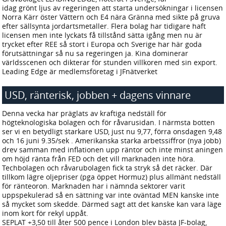
idag grönt ljus av regeringen att starta undersökningar i licensen
Norra Kärr öster Vättern och E4 nära Gränna med sikte på gruva
efter sällsynta jordartsmetaller. Flera bolag har tidigare haft
licensen men inte lyckats få tillstånd sätta igång men nu är
trycket efter REE så stort i Europa och Sverige har här goda
förutsättningar så nu sa regeringen ja. Kina dominerar
världsscenen och dikterar för stunden villkoren med sin export.
Leading Edge är medlemsföretag i JFnätverket
USD, ränterisk, jobben + dagens vinnare
2026-06-24 21:00
Denna vecka har präglats av kraftiga nedställ för
högteknologiska bolagen och för råvarusidan. I närmsta botten
ser vi en betydligt starkare USD, just nu 9,77, förra onsdagen 9,48
och 16 juni 9.35/sek . Amerikanska starka arbetssiffror (nya jobb)
drev samman med inflationen upp räntor och inte minst aningen
om höjd ränta från FED och det vill marknaden inte höra.
Techbolagen och råvarubolagen fick ta stryk så det räcker. Där
tillkom lägre oljepriser (pga öppet Hormuz) plus allmänt nedställ
för ränteoron. Marknaden har i nämnda sektorer varit
uppspekulerad så en sättning var inte oväntad MEN kanske inte
så mycket som skedde. Därmed sagt att det kanske kan vara läge
inom kort för rekyl uppåt.
SEPLAT +3,50 till åter 500 pence i London blev bästa JF-bolag,