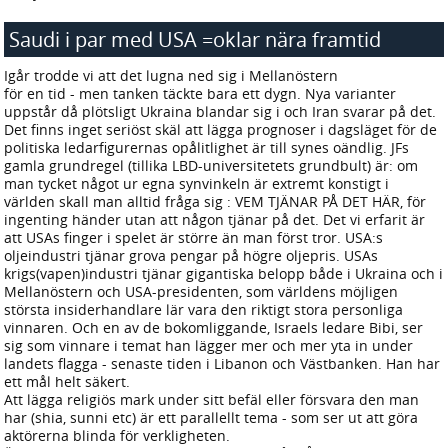
Saudi i par med USA =oklar nära framtid
2026-07-29 22:37
Igår trodde vi att det lugna ned sig i Mellanöstern
för en tid - men tanken täckte bara ett dygn. Nya varianter
uppstår då plötsligt Ukraina blandar sig i och Iran svarar på det.
Det finns inget seriöst skäl att lägga prognoser i dagsläget för de
politiska ledarfigurernas opålitlighet är till synes oändlig. JFs
gamla grundregel (tillika LBD-universitetets grundbult) är: om
man tycket något ur egna synvinkeln är extremt konstigt i
världen skall man alltid fråga sig : VEM TJÄNAR PÅ DET HÄR, för
ingenting händer utan att någon tjänar på det. Det vi erfarit är
att USAs finger i spelet är större än man först tror. USA:s
oljeindustri tjänar grova pengar på högre oljepris. USAs
krigs(vapen)industri tjänar gigantiska belopp både i Ukraina och i
Mellanöstern och USA-presidenten, som världens möjligen
största insiderhandlare lär vara den riktigt stora personliga
vinnaren. Och en av de bokomliggande, Israels ledare Bibi, ser
sig som vinnare i temat han lägger mer och mer yta in under
landets flagga - senaste tiden i Libanon och Västbanken. Han har
ett mål helt säkert.
Att lägga religiös mark under sitt befäl eller försvara den man
har (shia, sunni etc) är ett parallellt tema - som ser ut att göra
aktörerna blinda för verkligheten.