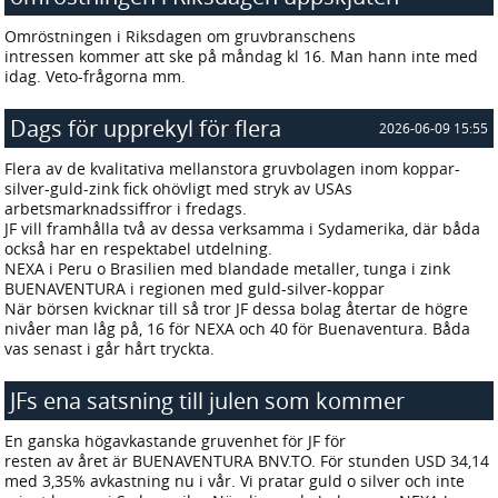
2026-06-11 14:24
Omröstningen i Riksdagen om gruvbranschens
intressen kommer att ske på måndag kl 16. Man hann inte med
idag. Veto-frågorna mm.
Dags för upprekyl för flera
2026-06-09 15:55
Flera av de kvalitativa mellanstora gruvbolagen inom koppar-
silver-guld-zink fick ohövligt med stryk av USAs
arbetsmarknadssiffror i fredags.
JF vill framhålla två av dessa verksamma i Sydamerika, där båda
också har en respektabel utdelning.
NEXA i Peru o Brasilien med blandade metaller, tunga i zink
BUENAVENTURA i regionen med guld-silver-koppar
När börsen kvicknar till så tror JF dessa bolag återtar de högre
nivåer man låg på, 16 för NEXA och 40 för Buenaventura. Båda
vas senast i går hårt tryckta.
JFs ena satsning till julen som kommer
2026-06-04 21:40
En ganska högavkastande gruvenhet för JF för
resten av året är BUENAVENTURA BNV.TO. För stunden USD 34,14
med 3,35% avkastning nu i vår. Vi pratar guld o silver och inte