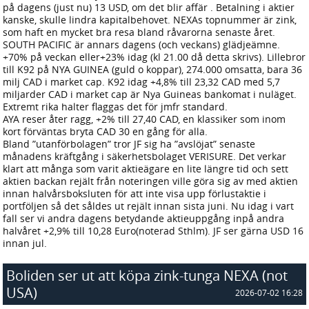
på dagens (just nu) 13 USD, om det blir affär . Betalning i aktier
kanske, skulle lindra kapitalbehovet. NEXAs topnummer är zink,
som haft en mycket bra resa bland råvarorna senaste året.
SOUTH PACIFIC är annars dagens (och veckans) glädjeämne.
+70% på veckan eller+23% idag (kl 21.00 då detta skrivs). Lillebror
till K92 på NYA GUINEA (guld o koppar), 274.000 omsatta, bara 36
milj CAD i market cap. K92 idag +4,8% till 23,32 CAD med 5,7
miljarder CAD i market cap är Nya Guineas bankomat i nuläget.
Extremt rika halter flaggas det för jmfr standard.
AYA reser åter ragg, +2% till 27,40 CAD, en klassiker som inom
kort förväntas bryta CAD 30 en gång för alla.
Bland ”utanförbolagen” tror JF sig ha ”avslöjat” senaste
månadens kräftgång i säkerhetsbolaget VERISURE. Det verkar
klart att många som varit aktieägare en lite längre tid och sett
aktien backan rejält från noteringen ville göra sig av med aktien
innan halvårsboksluten för att inte visa upp förlustaktie i
portföljen så det såldes ut rejält innan sista juni. Nu idag i vart
fall ser vi andra dagens betydande aktieuppgång inpå andra
halvåret +2,9% till 10,28 Euro(noterad Sthlm). JF ser gärna USD 16
innan jul.
Boliden ser ut att köpa zink-tunga NEXA (not
USA)
2026-07-02 16:28