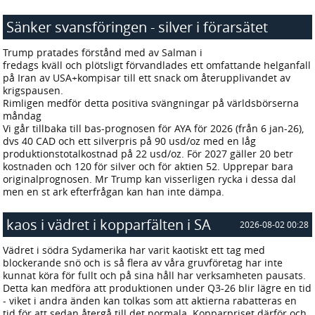
Sänker svansföringen - silver i förarsätet
2026-08-02 21:12
Trump pratades förstånd med av Salman i
fredags kväll och plötsligt förvandlades ett omfattande helganfall
på Iran av USA+kompisar till ett snack om återupplivandet av
krigspausen.
Rimligen medför detta positiva svängningar på världsbörserna
måndag
Vi går tillbaka till bas-prognosen för AYA för 2026 (från 6 jan-26),
dvs 40 CAD och ett silverpris på 90 usd/oz med en låg
produktionstotalkostnad på 22 usd/oz. För 2027 gäller 20 betr
kostnaden och 120 för silver och för aktien 52. Upprepar bara
originalprognosen. Mr Trump kan visserligen rycka i dessa dal
men en st ark efterfrågan kan han inte dämpa.
kaos i vädret i kopparfälten i SA
2026-08-02 00:28
Vädret i södra Sydamerika har varit kaotiskt ett tag med
blockerande snö och is så flera av våra gruvföretag har inte
kunnat köra för fullt och på sina håll har verksamheten pausats.
Detta kan medföra att produktionen under Q3-26 blir lägre en tid
- viket i andra änden kan tolkas som att aktierna rabatteras en
tid för att sedan återgå till det normala. Kopparpriset därför och