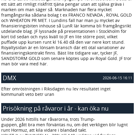
ett sätt att rimligt riskfritt tjäna pengar utan att själva gräva i
marken om man säger så. Marknaden har flera mycket
framgångsrika sådana bolag t ex FRANCO NEVADA , ROYAL GOLD
och WHEATON PR MET. I Lundins fall har man ju mycket av
finansieringsbiten inhouse så LunR lär komma bli framgångsrikt
utdelande blag. JF lyssnade på presentationen i Stockholm för
kort tid sedan och nyss kväll to JF en lite större post, vilket
puffade upp kursen runt kl 16.40 då den var nere kort stund.
Royaltysidan är en lönsam bransch där ett otal variationer av
finansieringskontrakt finns. Bäst lite tidigare var, tycker JF,
SANDSTORM GOLD som senare köptes upp av Royal Gold. JF tror
man bör vara med här.
DMX
2026-06-15 16:11
Efter omröstningen i Riksdagen nu lev resultatet inget
kommunalt veto betr uran
Prisökning på råvaror i år - kan öka nu
2026-06-14 14:21
Under 2026 hittills har råvarorna, trots Trump-
guppen, gått bra men förväntas nu, om det verkligen blir lugnt
runt Hormuz, att kila vidare i blandad takt.