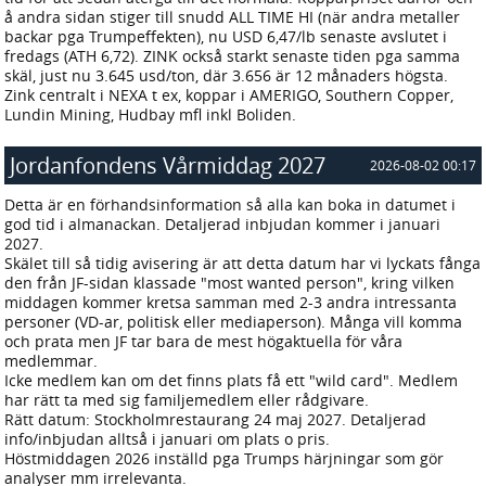
å andra sidan stiger till snudd ALL TIME HI (när andra metaller
backar pga Trumpeffekten), nu USD 6,47/lb senaste avslutet i
fredags (ATH 6,72). ZINK också starkt senaste tiden pga samma
skäl, just nu 3.645 usd/ton, där 3.656 är 12 månaders högsta.
Zink centralt i NEXA t ex, koppar i AMERIGO, Southern Copper,
Lundin Mining, Hudbay mfl inkl Boliden.
Jordanfondens Vårmiddag 2027
2026-08-02 00:17
Detta är en förhandsinformation så alla kan boka in datumet i
god tid i almanackan. Detaljerad inbjudan kommer i januari
2027.
Skälet till så tidig avisering är att detta datum har vi lyckats fånga
den från JF-sidan klassade "most wanted person", kring vilken
middagen kommer kretsa samman med 2-3 andra intressanta
personer (VD-ar, politisk eller mediaperson). Många vill komma
och prata men JF tar bara de mest högaktuella för våra
medlemmar.
Icke medlem kan om det finns plats få ett "wild card". Medlem
har rätt ta med sig familjemedlem eller rådgivare.
Rätt datum: Stockholmrestaurang 24 maj 2027. Detaljerad
info/inbjudan alltså i januari om plats o pris.
Höstmiddagen 2026 inställd pga Trumps härjningar som gör
analyser mm irrelevanta.