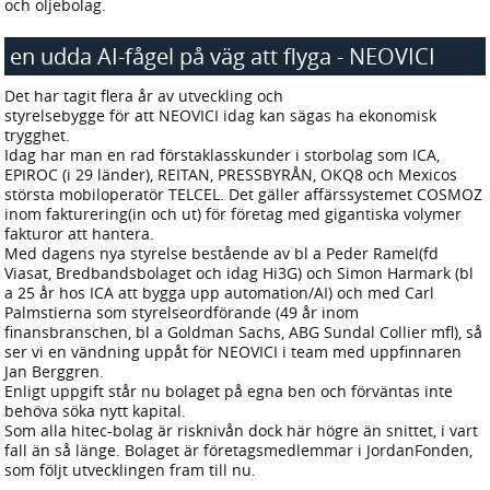
och oljebolag.
en udda AI-fågel på väg att flyga - NEOVICI
2026-05-30 21:46
Det har tagit flera år av utveckling och
styrelsebygge för att NEOVICI idag kan sägas ha ekonomisk
trygghet.
Idag har man en rad förstaklasskunder i storbolag som ICA,
EPIROC (i 29 länder), REITAN, PRESSBYRÅN, OKQ8 och Mexicos
största mobiloperatör TELCEL. Det gäller affärssystemet COSMOZ
inom fakturering(in och ut) för företag med gigantiska volymer
fakturor att hantera.
Med dagens nya styrelse bestående av bl a Peder Ramel(fd
Viasat, Bredbandsbolaget och idag Hi3G) och Simon Harmark (bl
a 25 år hos ICA att bygga upp automation/AI) och med Carl
Palmstierna som styrelseordförande (49 år inom
finansbranschen, bl a Goldman Sachs, ABG Sundal Collier mfl), så
ser vi en vändning uppåt för NEOVICI i team med uppfinnaren
Jan Berggren.
Enligt uppgift står nu bolaget på egna ben och förväntas inte
behöva söka nytt kapital.
Som alla hitec-bolag är risknivån dock här högre än snittet, i vart
fall än så länge. Bolaget är företagsmedlemmar i JordanFonden,
som följt utvecklingen fram till nu.