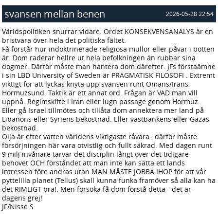
svansen mellan benen
2026-05-28 22:54
Världspolitiken snurrar vidare. Ordet KONSEKVENSANALYS är en
bristvara över hela det politiska fältet.
Få förstår hur indoktrinerade religiösa mullor eller påvar i botten
är. Dom raderar hellre ut hela befolkningen än rubbar sina
dogmer. Därför måste man hantera dom därefter. JFs förstaämne
i sin LBD University of Sweden är PRAGMATISK FILOSOFI . Extremt
viktigt för att lyckas knyta upp svansen runt Omans/Irans
Hormuzsund. Taktik är ett annat ord. Frågan är VAD man vill
uppnå. Regimskifte i Iran eller lugn passage genom Hormuz.
Eller gå Israel tillmötes och tillåta dom annektera mer land på
Libanons eller Syriens bekostnad. Eller västbankens eller Gazas
bekostnad.
Olja är efter vatten världens viktigaste råvara , därför måste
försörjningen här vara otvistlig och fullt säkrad. Med dagen runt
9 milj invånare tarvar det disciplin långt över det tidigare
behovet OCH förståndet att man inte kan sätta ett lands
intressen före andras utan MAN MÅSTE JOBBA IHOP för att vår
pyttelilla planet (Tellus) skall kunna funka framöver så alla kan ha
det RIMLIGT bra!.
Men försöka få dom förstå detta - det är
dagens grej!
JF/Nisse S