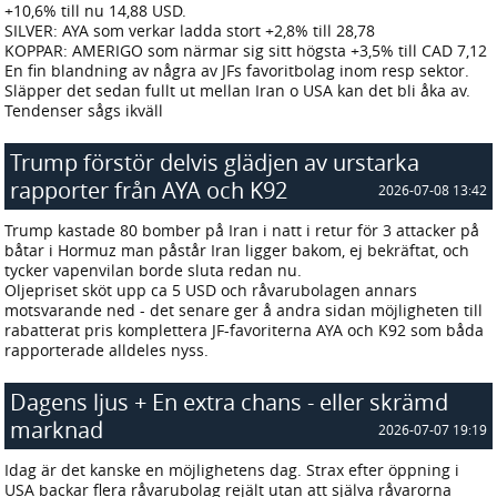
+10,6% till nu 14,88 USD.
SILVER: AYA som verkar ladda stort +2,8% till 28,78
KOPPAR: AMERIGO som närmar sig sitt högsta +3,5% till CAD 7,12
En fin blandning av några av JFs favoritbolag inom resp sektor.
Släpper det sedan fullt ut mellan Iran o USA kan det bli åka av.
Tendenser sågs ikväll
Trump förstör delvis glädjen av urstarka
rapporter från AYA och K92
2026-07-08 13:42
Trump kastade 80 bomber på Iran i natt i retur för 3 attacker på
båtar i Hormuz man påstår Iran ligger bakom, ej bekräftat, och
tycker vapenvilan borde sluta redan nu.
Oljepriset sköt upp ca 5 USD och råvarubolagen annars
motsvarande ned - det senare ger å andra sidan möjligheten till
rabatterat pris komplettera JF-favoriterna AYA och K92 som båda
rapporterade alldeles nyss.
Dagens ljus + En extra chans - eller skrämd
marknad
2026-07-07 19:19
Idag är det kanske en möjlighetens dag. Strax efter öppning i
USA backar flera råvarubolag rejält utan att själva råvarorna