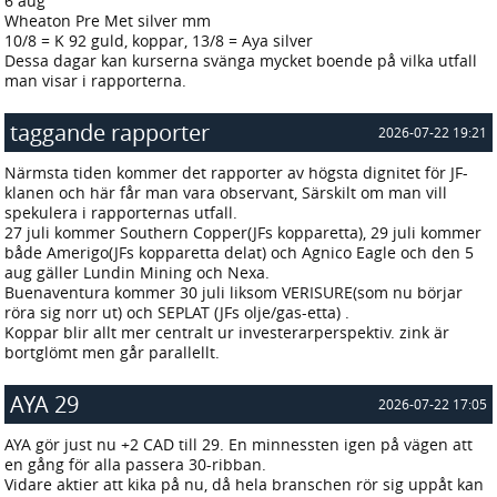
6 aug
Wheaton Pre Met silver mm
10/8 = K 92 guld, koppar, 13/8 = Aya silver
Dessa dagar kan kurserna svänga mycket boende på vilka utfall
man visar i rapporterna.
taggande rapporter
2026-07-22 19:21
Närmsta tiden kommer det rapporter av högsta dignitet för JF-
klanen och här får man vara observant, Särskilt om man vill
spekulera i rapporternas utfall.
27 juli kommer Southern Copper(JFs kopparetta), 29 juli kommer
både Amerigo(JFs kopparetta delat) och Agnico Eagle och den 5
aug gäller Lundin Mining och Nexa.
Buenaventura kommer 30 juli liksom VERISURE(som nu börjar
röra sig norr ut) och SEPLAT (JFs olje/gas-etta) .
Koppar blir allt mer centralt ur investerarperspektiv. zink är
bortglömt men går parallellt.
AYA 29
2026-07-22 17:05
AYA gör just nu +2 CAD till 29. En minnessten igen på vägen att
en gång för alla passera 30-ribban.
Vidare aktier att kika på nu, då hela branschen rör sig uppåt kan