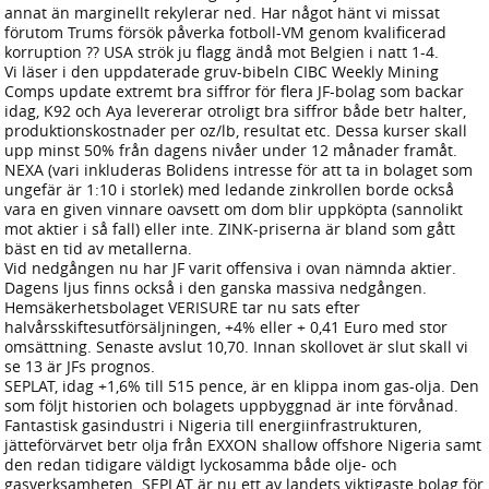
annat än marginellt rekylerar ned. Har något hänt vi missat
förutom Trums försök påverka fotboll-VM genom kvalificerad
korruption ?? USA strök ju flagg ändå mot Belgien i natt 1-4.
Vi läser i den uppdaterade gruv-bibeln CIBC Weekly Mining
Comps update extremt bra siffror för flera JF-bolag som backar
idag, K92 och Aya levererar otroligt bra siffror både betr halter,
produktionskostnader per oz/lb, resultat etc. Dessa kurser skall
upp minst 50% från dagens nivåer under 12 månader framåt.
NEXA (vari inkluderas Bolidens intresse för att ta in bolaget som
ungefär är 1:10 i storlek) med ledande zinkrollen borde också
vara en given vinnare oavsett om dom blir uppköpta (sannolikt
mot aktier i så fall) eller inte. ZINK-priserna är bland som gått
bäst en tid av metallerna.
Vid nedgången nu har JF varit offensiva i ovan nämnda aktier.
Dagens ljus finns också i den ganska massiva nedgången.
Hemsäkerhetsbolaget VERISURE tar nu sats efter
halvårsskiftesutförsäljningen, +4% eller + 0,41 Euro med stor
omsättning. Senaste avslut 10,70. Innan skollovet är slut skall vi
se 13 är JFs prognos.
SEPLAT, idag +1,6% till 515 pence, är en klippa inom gas-olja. Den
som följt historien och bolagets uppbyggnad är inte förvånad.
Fantastisk gasindustri i Nigeria till energiinfrastrukturen,
jätteförvärvet betr olja från EXXON shallow offshore Nigeria samt
den redan tidigare väldigt lyckosamma både olje- och
gasverksamheten. SEPLAT är nu ett av landets viktigaste bolag för