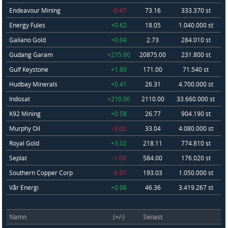
Endeavour Mining
-0.47
73.16
333.370 st
Energy Fules
+0.62
18.05
1.040.000 st
Galiano Gold
+0.04
2.73
284.010 st
Gudang Garam
+275.00
20875.00
231.800 st
Gulf Keystone
+1.80
171.00
71.540 st
Hudbay Minerals
+0.41
26.31
4.700.000 st
Indosat
+210.00
2110.00
33.660.000 st
K92 Mining
+0.58
26.77
904.190 st
Murphy Oil
-3.02
33.04
4.080.000 st
Royal Gold
+3.02
218.11
774.810 st
Seplat
-1.00
584.00
176.020 st
Southern Copper Corp
-3.97
193.03
1.050.000 st
Vår Energi
+0.06
46.36
3.419.267 st
Namn
(+/-)
Senast