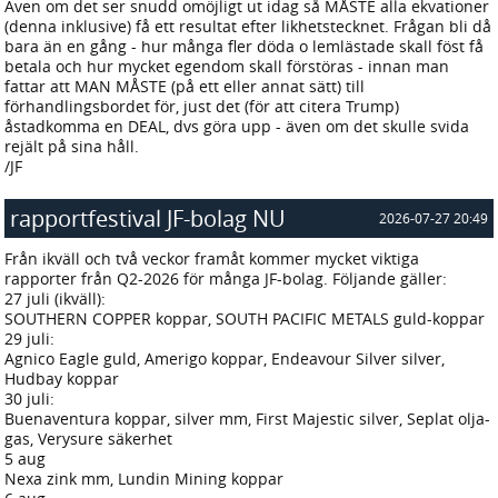
Även om det ser snudd omöjligt ut idag så MÅSTE alla ekvationer
(denna inklusive) få ett resultat efter likhetstecknet. Frågan bli då
bara än en gång - hur många fler döda o lemlästade skall föst få
betala och hur mycket egendom skall förstöras - innan man
fattar att MAN MÅSTE (på ett eller annat sätt) till
förhandlingsbordet för, just det (för att citera Trump)
åstadkomma en DEAL, dvs göra upp - även om det skulle svida
rejält på sina håll.
/JF
rapportfestival JF-bolag NU
2026-07-27 20:49
Från ikväll och två veckor framåt kommer mycket viktiga
rapporter från Q2-2026 för många JF-bolag. Följande gäller:
27 juli (ikväll):
SOUTHERN COPPER koppar, SOUTH PACIFIC METALS guld-koppar
29 juli:
Agnico Eagle guld, Amerigo koppar, Endeavour Silver silver,
Hudbay koppar
30 juli:
Buenaventura koppar, silver mm, First Majestic silver, Seplat olja-
gas, Verysure säkerhet
5 aug
Nexa zink mm, Lundin Mining koppar