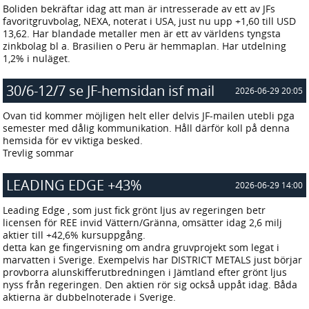
Boliden bekräftar idag att man är intresserade av ett av JFs
favoritgruvbolag, NEXA, noterat i USA, just nu upp +1,60 till USD
13,62. Har blandade metaller men är ett av världens tyngsta
zinkbolag bl a. Brasilien o Peru är hemmaplan. Har utdelning
1,2% i nuläget.
30/6-12/7 se JF-hemsidan isf mail
2026-06-29 20:05
Ovan tid kommer möjligen helt eller delvis JF-mailen utebli pga
semester med dålig kommunikation. Håll därför koll på denna
hemsida för ev viktiga besked.
Trevlig sommar
LEADING EDGE +43%
2026-06-29 14:00
Leading Edge , som just fick grönt ljus av regeringen betr
licensen för REE invid Vättern/Gränna, omsätter idag 2,6 milj
aktier till +42,6% kursuppgång.
detta kan ge fingervisning om andra gruvprojekt som legat i
marvatten i Sverige. Exempelvis har DISTRICT METALS just börjar
provborra alunskifferutbredningen i Jämtland efter grönt ljus
nyss från regeringen. Den aktien rör sig också uppåt idag. Båda
aktierna är dubbelnoterade i Sverige.