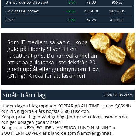
Brent crude bbl USD spot
+0.54
79.33
965 st
Gold oz USD comex
+9.50
4309.10
14.180 st
Silver
+0.68
62.28
4.130 st
Som JF-medlem så kan du köpa
guld på Liberty Silver till ett
rabatterat pris. Du kan välja mellan
att köpa guldtacka i storlek från 20
g och uppåt eller guldmynt om 1 oz
(31,1 g). Klicka för att läsa mer!
smått från idag
2026-08-06 20:39
Under dagen idag toppade KOPPAR på ALL TIME HI usd 6,859/lb
och ZINK gjorde 4 års högsta 3.803 usd/ton.
Kopparpriset ligger väldigt högt jmfr produktionskostnaderna
och ger bolagen goda vinster.
Bolag som NEXA, BOLIDEN, AMERIGO, LUNDIN MINING o
SOUTHERN COPPER är bland de som framöver gynnas.