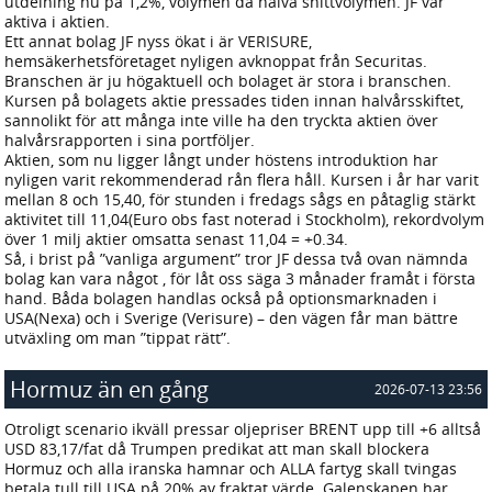
utdelning nu på 1,2%, volymen då halva snittvolymen. JF var
aktiva i aktien.
Ett annat bolag JF nyss ökat i är VERISURE,
hemsäkerhetsföretaget nyligen avknoppat från Securitas.
Branschen är ju högaktuell och bolaget är stora i branschen.
Kursen på bolagets aktie pressades tiden innan halvårsskiftet,
sannolikt för att många inte ville ha den tryckta aktien över
halvårsrapporten i sina portföljer.
Aktien, som nu ligger långt under höstens introduktion har
nyligen varit rekommenderad rån flera håll. Kursen i år har varit
mellan 8 och 15,40, för stunden i fredags sågs en påtaglig stärkt
aktivitet till 11,04(Euro obs fast noterad i Stockholm), rekordvolym
över 1 milj aktier omsatta senast 11,04 = +0.34.
Så, i brist på ”vanliga argument” tror JF dessa två ovan nämnda
bolag kan vara något , för låt oss säga 3 månader framåt i första
hand. Båda bolagen handlas också på optionsmarknaden i
USA(Nexa) och i Sverige (Verisure) – den vägen får man bättre
utväxling om man ”tippat rätt”.
Hormuz än en gång
2026-07-13 23:56
Otroligt scenario ikväll pressar oljepriser BRENT upp till +6 alltså
USD 83,17/fat då Trumpen predikat att man skall blockera
Hormuz och alla iranska hamnar och ALLA fartyg skall tvingas
betala tull till USA på 20% av fraktat värde. Galenskapen har