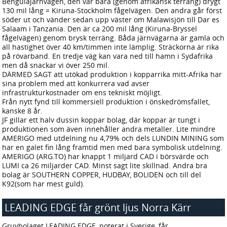
Bengulajärnvägen, den var bara (genom afrikansk terräng) drygt
130 mil lång = Kiruna-Stockholm fågelvägen. Den andra går först
söder ut och vänder sedan upp väster om Malawisjön till Dar es
Salaam i Tanzania. Den är ca 200 mil lång (Kiruna-Bryssel
fågelvägen) genom brysk terräng. Båda järnvägarna är gamla och
all hastighet över 40 km/timmen inte lämplig. Sträckorna är rika
på rövarband. En tredje väg kan vara ned till hamn i Sydafrika
men då snackar vi över 250 mil.
DÄRMED SAGT att utökad produktion i kopparrika mitt-Afrika har
sina problem med att konkurrera vad avser
infrastrukturkostnader om ens tekniskt möjligt.
Från nytt fynd till kommersiell produktion i önskedrömsfallet,
kanske 8 år.
JF gillar ett halv dussin koppar bolag, där koppar är tungt i
produktionen som även innehåller andra metaller. Lite mindre
AMERIGO med utdelning nu 4,79% och dels LUNDIN MINING som
har en galet fin lång framtid men med bara symbolisk utdelning.
AMERIGO (ARG.TO) har knappt 1 miljard CAD i börsvärde och
LUMI ca 26 miljarder CAD. Minst sagt lite skillnad. Andra bra
bolag är SOUTHERN COPPER, HUDBAY, BOLIDEN och till del
K92(som har mest guld).
LEADING EDGE får grönt ljus Norra Kärr
2026-06-27 14:57
Gruvbolaget LEADING EDGE, noterat i Sverige, får