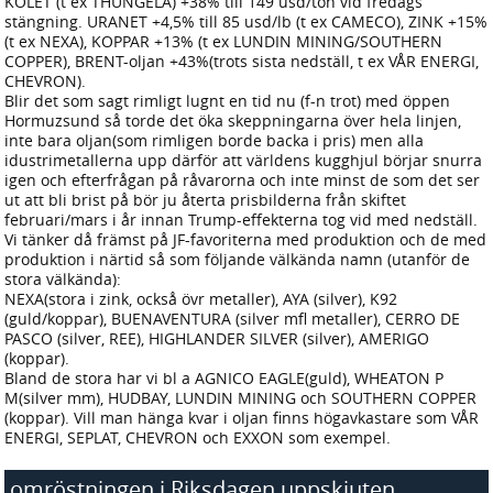
KOLET (t ex THUNGELA) +38% till 149 usd/ton vid fredags
stängning. URANET +4,5% till 85 usd/lb (t ex CAMECO), ZINK +15%
(t ex NEXA), KOPPAR +13% (t ex LUNDIN MINING/SOUTHERN
COPPER), BRENT-oljan +43%(trots sista nedställ, t ex VÅR ENERGI,
CHEVRON).
Blir det som sagt rimligt lugnt en tid nu (f-n trot) med öppen
Hormuzsund så torde det öka skeppningarna över hela linjen,
inte bara oljan(som rimligen borde backa i pris) men alla
idustrimetallerna upp därför att världens kugghjul börjar snurra
igen och efterfrågan på råvarorna och inte minst de som det ser
ut att bli brist på bör ju återta prisbilderna från skiftet
februari/mars i år innan Trump-effekterna tog vid med nedställ.
Vi tänker då främst på JF-favoriterna med produktion och de med
produktion i närtid så som följande välkända namn (utanför de
stora välkända):
NEXA(stora i zink, också övr metaller), AYA (silver), K92
(guld/koppar), BUENAVENTURA (silver mfl metaller), CERRO DE
PASCO (silver, REE), HIGHLANDER SILVER (silver), AMERIGO
(koppar).
Bland de stora har vi bl a AGNICO EAGLE(guld), WHEATON P
M(silver mm), HUDBAY, LUNDIN MINING och SOUTHERN COPPER
(koppar). Vill man hänga kvar i oljan finns högavkastare som VÅR
ENERGI, SEPLAT, CHEVRON och EXXON som exempel.
omröstningen i Riksdagen uppskjuten