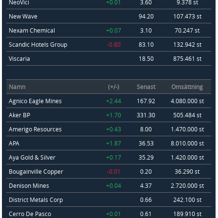
NeoVici
+0.01
3.60
9.378 st
New Wave
94.20
107.473 st
Nexam Chemical
+0.07
3.10
70.247 st
Scandic Hotels Group
-0.80
83.10
132.942 st
Viscaria
18.50
875.461 st
Namn
(+/-)
Senast
Omsättning
Agnico Eagle Mines
+2.44
167.92
4.080.000 st
Aker BP
+1.70
331.30
505.484 st
Amerigo Resources
+0.43
8.00
1.470.000 st
APA
+1.87
36.53
8.010.000 st
Aya Gold & Silver
+0.17
35.29
1.420.000 st
Bougainville Copper
-0.01
0.20
36.290 st
Denison Mines
+0.04
4.37
2.720.000 st
District Metals Corp
0.66
242.100 st
Cerro De Pasco
+0.01
0.61
189.910 st