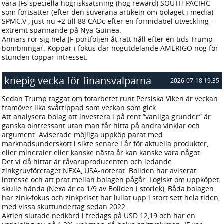
vara JFs speciella högrisksatsning (hög reward) SOUTH PACIFIC
som fortsätter (efter den suveräna artikeln om bolaget i media)
SPMC.V , just nu +2 till 88 CADc efter en formidabel utveckling -
extremt spännande på Nya Guinea.
Annars rör sig hela JF-portföljen åt rätt håll efter en tids Trump-
bombningar. Koppar i fokus där högutdelande AMERIGO nog för
stunden toppar intresset.
knepig vecka för finansvalparna
2026-07-18 19:35
Sedan Trump taggat om fotarbetet runt Persiska Viken är veckan
framöver lika svårtippad som veckan som gick.
Att analysera bolag att investera i på rent ”vanliga grunder” är
ganska ointressant utan man får hitta på andra vinklar och
argument. Aviserade möjliga uppköp parat med
marknadsunderskott i sikte senare i år för aktuella produkter,
eller mineraler eller kanske nästa år kan kanske vara något.
Det vi då hittar är råvaruproducenten och ledande
zinkgruvföretaget NEXA, USA-noterat. Boliden har aviserat
intresse och att prat mellan bolagen pågår. Logiskt om uppköpet
skulle hända (Nexa är ca 1/9 av Boliden i storlek), Båda bolagen
har zink-fokus och zinkpriset har lullat upp i stort sett hela tiden,
med vissa skuttundertag sedan 2022.
Aktien slutade nedkörd i fredags på USD 12,19 och har en