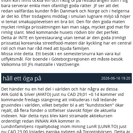
Inom kort finns också vin och riktig öl på restaurangen som i sig
bara serverar enkla men ofantligt goda rätter. JF ser att det
redan vallfärdas kunder från Danmark och Norge och i helgerna
är det kö. Efter tisdagens middag i smulan lugnare miljö så höjer
vi temat smakupplevelsen en bra bit. Den för den goda maten
mycket rimliga prissättningen kan man säga, mycket god mat för
rimlig slant. Med kommande husets rödvin blir det perfekt.
Detta är INTE en lyxrestaurang utan temat är den goda (rimligt
prissatta) koreanska streetfood-maten där kyckling har en central
roll och man har råd med att bjuda familjen.
Missa inte detta. Ett besök i en semestersnurra kan vara kul
utflyktsmål. För boende i Göteborgsregionen ett måste-besök.
Välkomna till JFs matställe i VästSverige.
håll ett öga på
2026-06-16 19:20
Det händer nu en hel del i världen och här några av dessa.
AYA Gold & Silver (AYATO) just nu CAD 29,01 +0.14 kommer vid
kommande fredags stängning att inkluderas i två ledande
gruvindex i världen, vilket betyder bl a att "kundstocken" ökar
rejält, då flera fonder o stiftelser slaviskt följer de aktuella
indexen. När detta nyss blev känt stramade aktiekursen
ordentligt redan INNAN AYA kommer in.
Lundinfamiljens royaltybolag inom mining LunR (LUNR.TO) just
nu CAD 23.00 listades ganska nyligen på Torontobörsen. Detta är